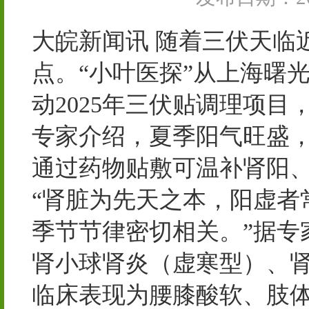
大皖新闻讯 随着三伏天临
点。“小叶医探”从上海曙
动2025年三伏贴调理项
专家介绍，夏季阳气旺盛
通过药物贴敷可温补肾阳
“肾脏为先天之本，阳虚者
季节节律密切相关。”据专
肾小球肾炎（虚寒型）、
临床表现为腰膝酸软、肢